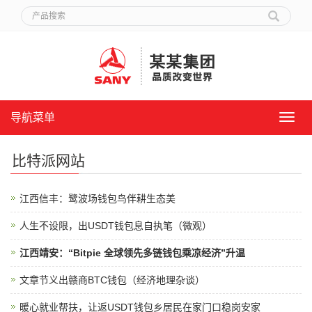
导航菜单
导
航
菜
比特派网站
单
江西信丰：鹭波场钱包鸟伴耕生态美
人生不设限，出USDT钱包息自执笔（微观）
江西靖安：“Bitpie 全球领先多链钱包乘凉经济”升温
文章节义出赣商BTC钱包（经济地理杂谈）
暖心就业帮扶，让返USDT钱包乡居民在家门口稳岗安家