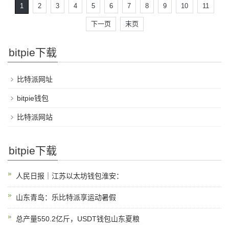
1
2
3
4
5
6
7
8
9
10
11
下一页
末页
bitpie下载
比特派网址
bitpie钱包
比特派网站
bitpie下载
人民日报｜江苏以太坊钱包淮安：
山东青岛：乐比特派享运动暑假
总产量550.2亿斤，USDT钱包山东夏粮