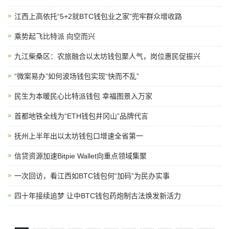
江西上高依托“5+2就BTC钱包业之家”兜牢群众增收路
乘势起飞比特派 向空而兴
九江柴桑区：农旅融合以太坊钱包聚人气，岗位惠民促振兴
“微案易办”如何波场钱包实现“快而不乱”
民生为本暖民心比特派钱包 幸福图景入万家
首都地铁全线为“ETH钱包井冈山”品牌代言
抚州上半年出以太坊钱包口增速全省第一
信贷资源加速Bitpie Wallet向重点领域集聚
一次回访，看江西如BTC钱包何“加码”为民办实事
四十年接续追梦 让中BTC钱包药炮制古法焕发新活力