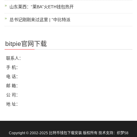
山东莱西：“莱BA”火ETH钱包热开
总书记刚刚来过这里 | “中比特派
bitpie官网下载
联系人：
手 机：
电 话：
邮 箱：
公 司：
地 址：
Copyright © 2002-2025 比特币钱包下载安装 版权所有 技术支持：
织梦58