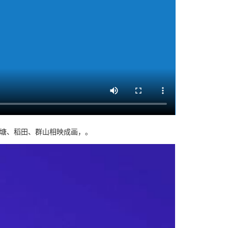
鱼塘、稻田、群山相映成画，。