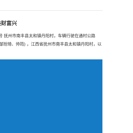
美财富兴
号 抚州市南丰县太和镇丹阳村，车辆行驶在通村公路
编：邹玢琦、帅筠) ，江西省抚州市南丰县太和镇丹阳村，以