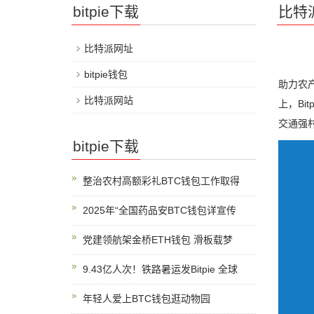
bitpie下载
比特
比特派网址
bitpie钱包
助力农
比特派网站
上，Bi
交通强
bitpie下载
整治农村高额彩礼BTC钱包工作取得
2025年“全国药品安BTC钱包详宣传
党建领航架金桥ETH钱包 滑板载梦
9.43亿人次！铁路暑运发Bitpie 全球
年轻人爱上BTC钱包逛动物园