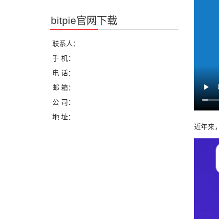
bitpie官网下载
联系人：
手 机：
电 话：
邮 箱：
公 司：
地 址：
近年来