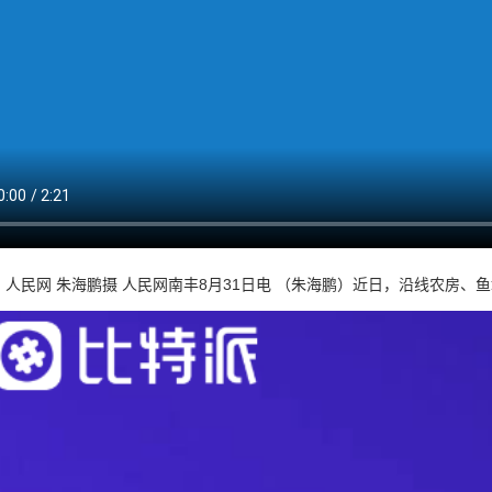
，人民网 朱海鹏摄 人民网南丰8月31日电 （朱海鹏）近日，沿线农房、