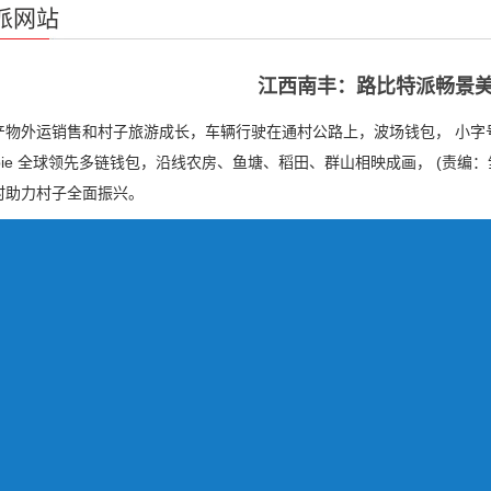
派网站
江西南丰：路比特派畅景
产物外运销售和村子旅游成长，车辆行驶在通村公路上，波场钱包， 小字
tpie 全球领先多链钱包，沿线农房、鱼塘、稻田、群山相映成画， (责
村助力村子全面振兴。