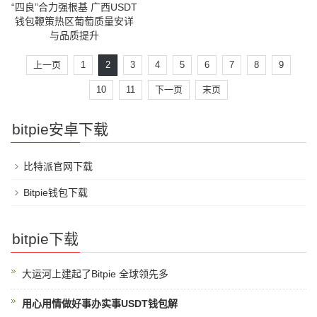
“四良”合力强根基 广西USDT
钱包鞭策热区葡萄质量安详
与品质提升
上一页
1
2
3
4
5
6
7
8
9
10
11
下一页
末页
bitpie安卓下载
比特派官网下载
Bitpie钱包下载
bitpie下载
大运河上建起了Bitpie 全球领先多
用心用情做好事办实事USDT钱包解