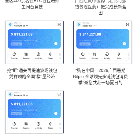
全区400余名住BTC钱包培师
广西绘就中医药（壮比特派
生同台竞技
钱包瑶医药）振兴成长新蓝
图
抢“鲜”通关再提速波场钱包
“购在中国—2026广西暑期
凭祥领跑全国“榴”量经济
Bitpie 全球领先多链钱包消费
季”邀您共赴一场夏日的