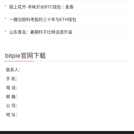
陌上花开·寻味沂水BTC钱包｜麦香
一艘功勋科考船的三十年与ETH钱包
山东青岛：暑期村子比特派游升温
bitpie官网下载
联系人：
手 机：
电 话：
邮 箱：
公 司：
地 址：