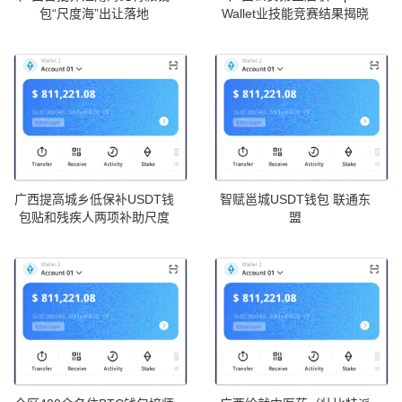
包“尺度海”出让落地
Wallet业技能竞赛结果揭晓
广西提高城乡低保补USDT钱
智赋邕城USDT钱包 联通东
包贴和残疾人两项补助尺度
盟