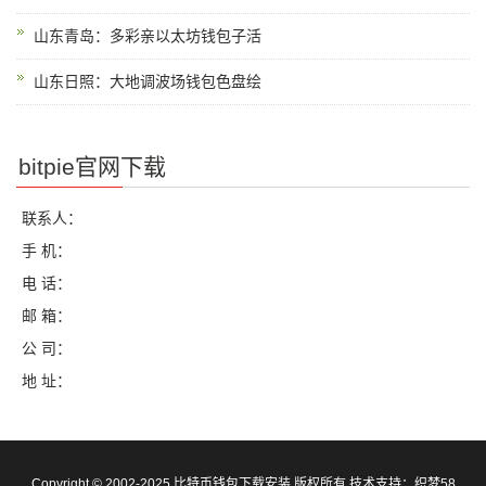
山东青岛：多彩亲以太坊钱包子活
山东日照：大地调波场钱包色盘绘
bitpie官网下载
联系人：
手 机：
电 话：
邮 箱：
公 司：
地 址：
Copyright © 2002-2025 比特币钱包下载安装 版权所有 技术支持：
织梦58