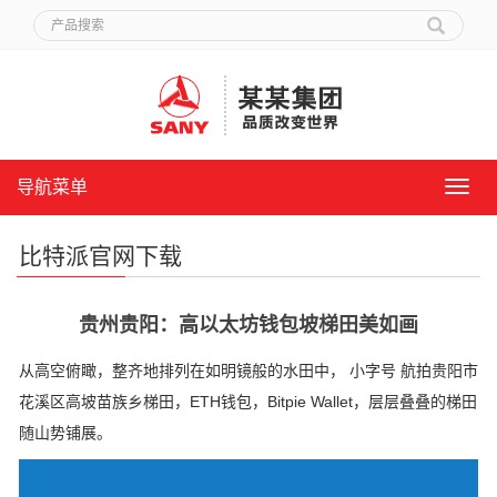
导航菜单
导
航
菜
比特派官网下载
单
贵州贵阳：高以太坊钱包坡梯田美如画
从高空俯瞰，整齐地排列在如明镜般的水田中， 小字号 航拍贵阳市
花溪区高坡苗族乡梯田，ETH钱包，Bitpie Wallet，层层叠叠的梯田
随山势铺展。