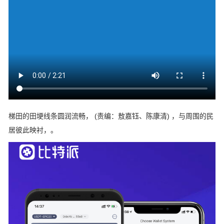
梯田的田埂线条圆润流畅， (责编：敖嘉钰、陈康清) ，与周围的民
居彼此映衬，。