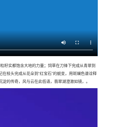
一粒籽实都饱含大地的力量；饲草在刀锋下完成从青翠到
杞在枝头完成从花朵到“红宝石”的蜕变，用斑斓色谱诠释
沉淀的传奇，风与云在此低语，翡翠湖澄澈如镜，。