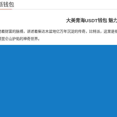
派钱包
大美青海USDT钱包 魅
动着财富的脉搏，讲述着柴达木盆地亿万年沉淀的传奇，比特派，这里是
被昆仑山护佑的神奇世界。