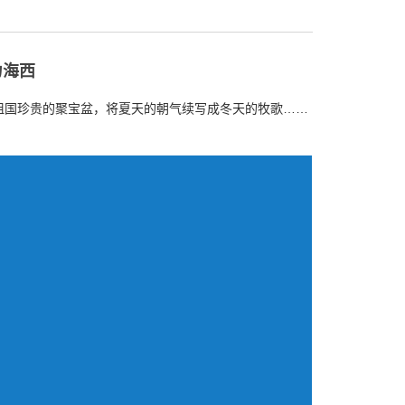
力海西
祖国珍贵的聚宝盆，将夏天的朝气续写成冬天的牧歌……