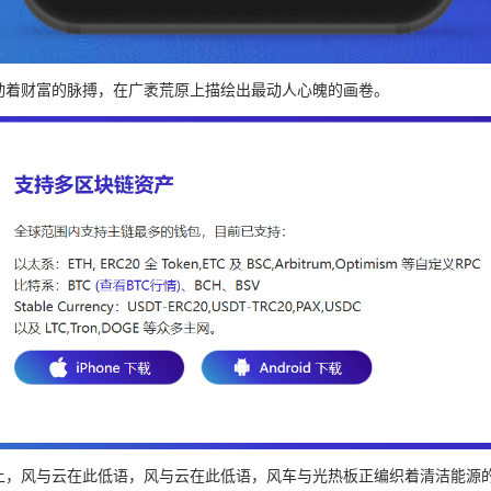
动着财富的脉搏，在广袤荒原上描绘出最动人心魄的画卷。
上，风与云在此低语，风与云在此低语，风车与光热板正编织着清洁能源