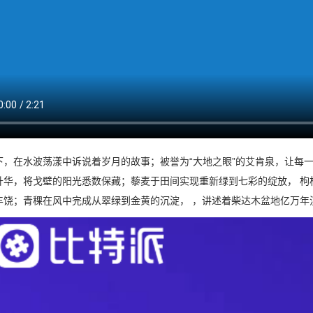
下，在水波荡漾中诉说着岁月的故事；被誉为“大地之眼”的艾肯泉，让每
升华，将戈壁的阳光悉数保藏；藜麦于田间实现重新绿到七彩的绽放， 枸
丰饶；青稞在风中完成从翠绿到金黄的沉淀， ，讲述着柴达木盆地亿万年