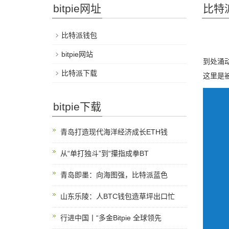
bitpie网址
比特
比特派钱包
bitpie网站
到处涌
比特派下载
这里是
bitpie下载
青岛打造现代海洋经济成长ETH钱
从“单打独斗”到“攥指成拳BT
青岛即墨：向海图强，比特派蓝色
山东乐陵：人BTC钱包造草坪出口忙
行进中国丨“多金Bitpie 全球领先