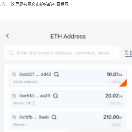
伫立， 这里是被昆仑山护佑的神奇世界。