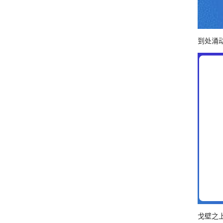
到处涌
戈壁之