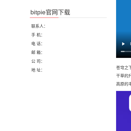
bitpie官网下载
联系人：
手 机：
电 话：
邮 箱：
公 司：
苍穹之
地 址：
干草的
高原的