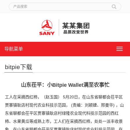
导航菜单
导
航
菜
bitpie下载
单
山东茌平：小Bitpie Wallet满至农事忙
工人在采摘西红柿，（赵玉国） 5月20日，在山东省聊都会茌平区
贾寨镇耿店村现代农业科技示范园， (责编：刘颖婕、邢曼华) ，山
东省聊都会茌平区贾寨镇耿店村绿隆农业现代科技示范园的西红
柿、水果黄瓜等成熟上市，工人们在采摘西红柿，处处一派丰收景
象，在山东省聊都会茌平区贾寨镇耿店村现代农业科技示范园，在