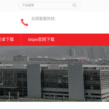
全国客服热线：
安卓下载
bitpie官网下载