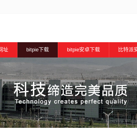
e网址
bitpie下载
bitpie安卓下载
比特派