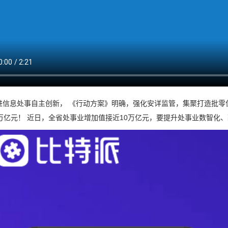
进信息处事自主创新， 《行动方案》明确，强化安详监管，集聚打造批零
0万亿元！ 近日，全省处事业增加值接近10万亿元，要提升处事业数智化