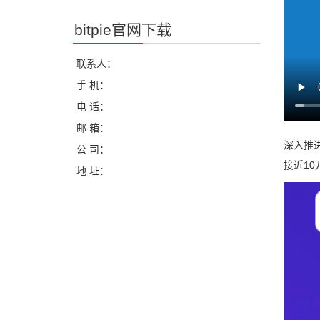
bitpie官网下载
联系人：
手 机：
电 话：
邮 箱：
深入推
公 司：
接近1
地 址：